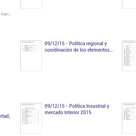
ersonas
rítimo-
e han
spaña,
 de la
 del
icación
09/12/15 -
Política regional y
 sector
coordinación de los elementos
estructurales 2015
09/12/15 -
Política Insustrial y
mercado Interior 2015
rtad,