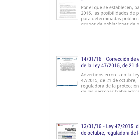
de 22 de enero de 2016
Por el que se establecen, p
2016, las posibilidades de 
para determinadas poblaci
grupos de poblaciones de p
aplicables en aguas de la U
en el caso de los buques
pesqueros de la Unión, en
determinadas aguas no
pertenecientes a la Unión, y
que se modifica el Reglame
14/01/16 -
Corrección de e
(UE) 2015/104
de la Ley 47/2015, de 21 d
octubre, reguladora de la
Advertidos errores en la Le
protección social de las p
47/2015, de 21 de octubre,
trabajadoras del sector ma
reguladora de la protección
de las personas trabajadora
pesquero
sector marítimo-pesquero,
publicada en el «Boletín Ofi
Estado» número 253, del 22
procede a efectuar las opo
rectificaciones:
13/01/16 -
Ley 47/2015, d
de octubre, reguladora de l