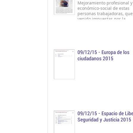
protección social de las p
Mejoramiento profesional y
trabajadoras del sector ma
económico-social de estas
pesquero.
personas trabajadoras, qu
venido impuestas por la
ratificación, por parte de E
de determinados Convenios
Organización Internacional
Trabajo, así como por la apl
de normativa específica del
marítimo.
09/12/15 -
Europa de los
ciudadanos 2015
09/12/15 -
Espacio de Libe
Seguridad y Justicia 2015