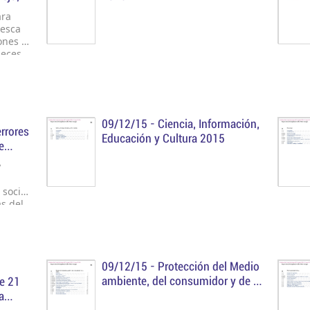
ara
pesca
ones y
eces,
nión y,
 por el
09/12/15 -
Ciencia, Información,
nto
rrores
Educación y Cultura 2015
e
y
ersonas
rítimo-
 social
s del
cial del
, se
rtunas
09/12/15 -
Protección del Medio
ambiente, del consumidor y de la
e 21
salud 2015
a