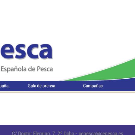
spaña
Sala de prensa
Campañas
C/ Doctor Fleming, 7, 2º Dcha -
cepesca@cepesca.es